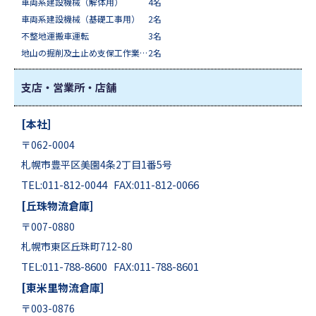
車両系建設機械（解体用）
4名
車両系建設機械（基礎工事用）
2名
不整地運搬車運転
3名
地山の掘削及土止め支保工作業主任者
2名
支店・営業所・店舗
[本社]
〒062-0004
札幌市豊平区美園4条2丁目1番5号
TEL:011-812-0044 FAX:011-812-0066
[丘珠物流倉庫]
〒007-0880
札幌市東区丘珠町712-80
TEL:011-788-8600 FAX:011-788-8601
[東米里物流倉庫]
〒003-0876