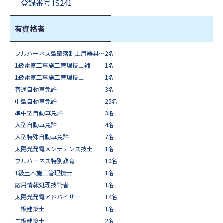
登録番号 IS241
有資格者
フルハーネス型墜落制止用器具特別教育修了証
2名
1級電気工事施工管理技士補
1名
1級電気工事施工管理技士
1名
普通自動車免許
3名
中型自動車免許
25名
準中型自動車免許
3名
大型自動車免許
4名
大型特殊自動車免許
7名
太陽光発電メンテナンス技士
1名
フルハーネス特別教育
10名
1級土木施工管理技士
1名
応用情報処理技術者
1名
太陽光発電アドバイザー
14名
一級建築士
1名
二級建築士
2名