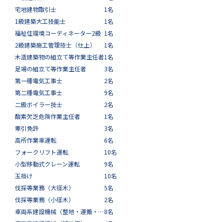
宅地建物取引士
1名
1級建築大工技能士
1名
福祉住環境コーディネーター2級
1名
2級建築施工管理技士（仕上）
1名
木造建築物の組立て等作業主任者
1名
足場の組立て等作業主任者
3名
第一種電気工事士
2名
第二種電気工事士
9名
二級ボイラー技士
2名
酸素欠乏危険作業主任者
1名
牽引免許
3名
高所作業車運転
6名
フォークリフト運転
10名
小型移動式クレーン運転
9名
玉掛け
10名
伐採等業務（大径木）
5名
伐採等業務（小径木）
2名
車両系建設機械（整地・運搬・積込み用及び掘削用）
8名