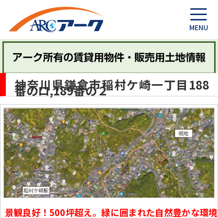
神奈川県鎌倉市稲村ケ崎一丁目188
番のロ,189番の２
景観良好！500坪超え。緑に囲まれた自然豊かな環境