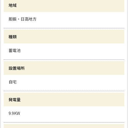
地域
胆振・日高地方
種類
蓄電池
設置場所
自宅
発電量
9.9KW