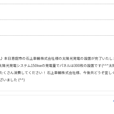
♪ 本日恵庭市の石上車輛株式会社様の太陽光発電の設置が完了いたしまし
陽光発電システム150kwの発電量でパネルは300枚の設置です(^^*
たくさん消費してください！ 石上車輛株式会社様、今後共どうぞ宜し
いました (^^)