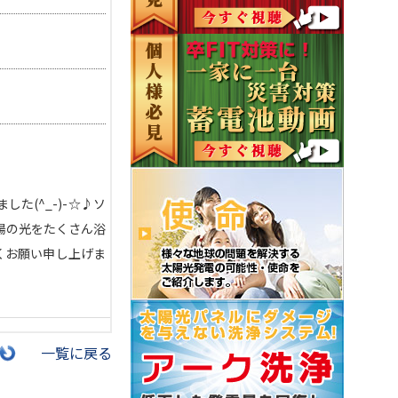
た(^_-)-☆♪ソ
太陽の光をたくさん浴
くお願い申し上げま
一覧に戻る