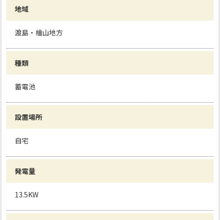
地域
渡島・檜山地方
種類
蓄電池
設置場所
自宅
発電量
13.5KW