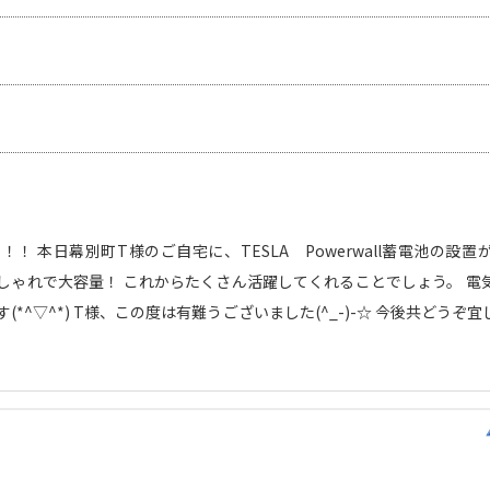
！ 本日幕別町T様のご自宅に、TESLA Powerwall蓄電池の設
目もおしゃれで大容量！ これからたくさん活躍してくれることでしょう。 
(*^▽^*) T様、この度は有難うございました(^_-)-☆ 今後共どうぞ