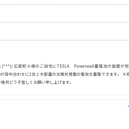
*^^)/ 広尾町Ｋ様のご自宅にTESLA Powerwall蓄電池の設置
蓄電池が背中合わせに2台♪大容量の太陽光発電の電気を蓄電できます。 
！ 今後共どうぞ宜しくお願い申し上げます。