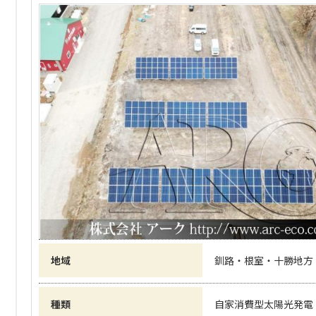
地域
釧路・根室・十勝地方
種類
自家消費型太陽光発電