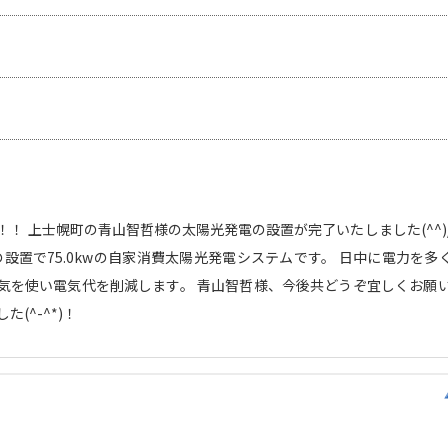
！ 上士幌町の青山智哲様の太陽光発電の設置が完了いたしました(^^)
枚の設置で75.0kwの自家消費太陽光発電システムです。 日中に電力を
気を使い電気代を削減します。 青山智哲様、今後共どうぞ宜しくお願い
(^-^*)！