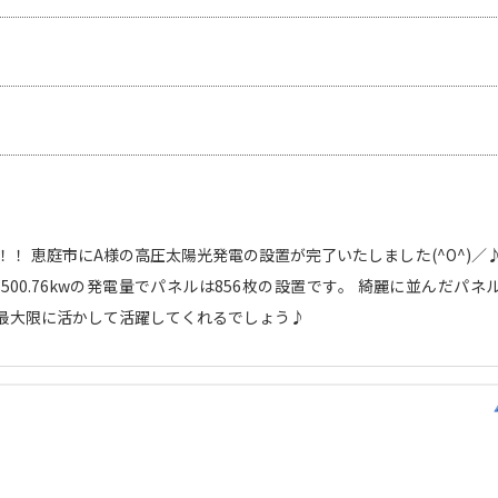
！ 恵庭市にA様の高圧太陽光発電の設置が完了いたしました(^O^)／
00.76kwの発電量でパネルは856枚の設置です。 綺麗に並んだパ
最大限に活かして活躍してくれるでしょう♪