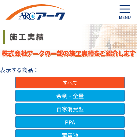
表示する商品：
すべて
余剰・全量
自家消費型
PPA
蓄電池