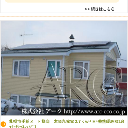
>> 続きはこちら
札幌市手稲区 Ｆ様邸 太陽光発電 2.7ｋｗ+IH+蓄熱暖房器2台
+ｷｯﾁﾝ+ﾕﾆｯﾄﾊﾞｽ