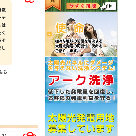
発電
ンテ
ルは
たく
うぞ
まし
こちら
-31