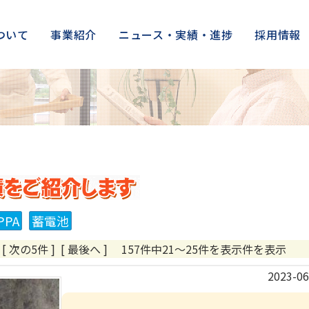
ついて
事業紹介
ニュース・実績・進捗
採用情報
株式会社アークの施工実績をご紹
PPA
蓄電池
…
[ 次の5件 ]
[ 最後へ ]
157件中21～25件を表示件を表示
2023-06