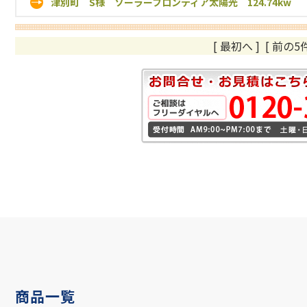
津別町 S様 ソーラーフロンティア太陽光 124.74kw
[ 最初へ
]
[ 前の5件
商品一覧