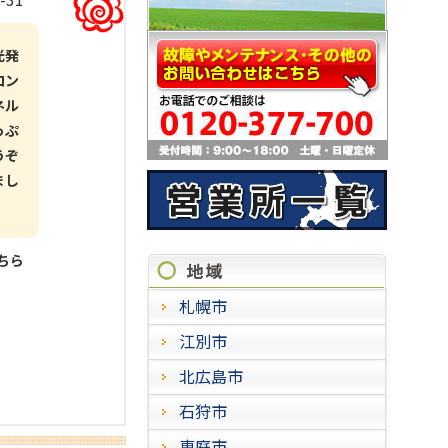
光発
ロン
ネル
っぷ
うぞ
まし
こちら
施工実
札幌市
江別市
北広島市
石狩市
恵庭市