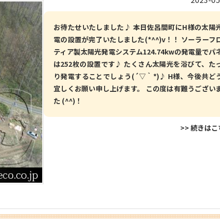
お待たせいたしました♪ 本日佐呂間町にH様の太陽
電の設置が完了いたしました(*^^)v！！ ソーラーフ
ティア製太陽光発電システム124.74kwの発電量でパ
は252枚の設置です♪ たくさん太陽光を浴びて、た
り発電することでしょう(´▽｀*)♪ H様、今後共ど
宜しくお願い申し上げます。 この度は有難うござい
た (^^)！
>> 続きは