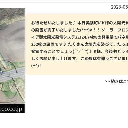
2023-05
お待たせいたしました♪ 本日美幌町にK様の太陽光
の設置が完了いたしました(*^^)v！！ ソーラーフロ
ィア製太陽光発電システム124.74kwの発電量でパネ
252枚の設置です♪ たくさん太陽光を浴びて、たっ
発電することでしょう(´▽｀*)♪ K様、今後共どう
しくお願い申し上げます。 この度は有難うございま
(^^)！
>> 続きは