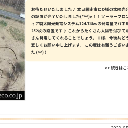
お待たせいたしました♪ 本日網走市にO様の太陽光
の設置が完了いたしました(*^^)v！！ ソーラーフロ
ィア製太陽光発電システム124.74kwの発電量でパネ
252枚の設置です♪ これからたくさん太陽を浴びて
さん発電してくれることでしょう。 O様、今後共ど
宜しくお願い申し上げます。 この度は有難うござい
た (^^)！
>> 続きは
2023-05