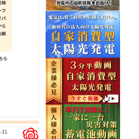
光発
ーフ
でパ
から
お願
！
こちら
-31