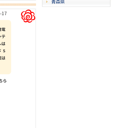
青森県
-17
発電
ンテ
ルは
 S
度は
こちら