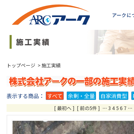
アークに
トップページ
>
施工実績
表示する商品：
すべて
余剰・全量
自家消費型
[ 最初へ
]
[ 前の5件 ]
…
3
4
5
6
7