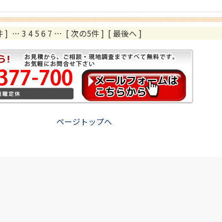
 ]
…
3
4
5
6
7
…
[ 次の5件 ]
[ 最後へ ]
ページトップへ