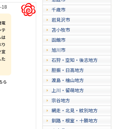
-18
千歳市
岩見沢市
発電
苫小牧市
ンテ
ルは
函館市
ぷり
旭川市
ぞ宜
した
石狩・空知・後志地方
胆振・日高地方
渡島・檜山地方
こちら
上川・留萌地方
宗谷地方
網走・北見・紋別地方
釧路・根室・十勝地方