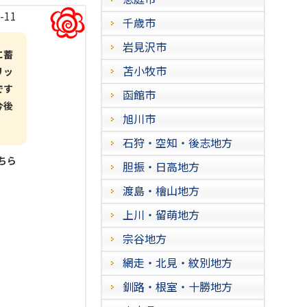
-11
千歳市
岩見沢市
に蓄
苫小牧市
リッ
です
函館市
今後
旭川市
石狩・空知・後志地方
こちら
胆振・日高地方
渡島・檜山地方
上川・留萌地方
宗谷地方
網走・北見・紋別地方
釧路・根室・十勝地方