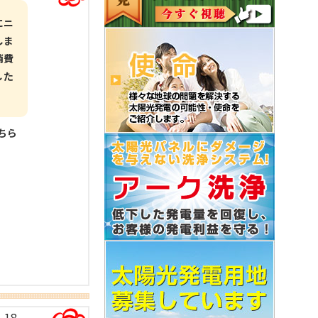
にニ
しま
消費
した
こちら
-18