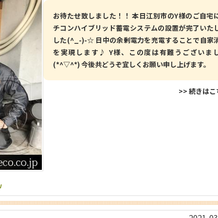
お待たせ致しました！！ 本日江別市のY様のご自宅
チコンハイブリッド蓄電システムの設置が完了いた
した(^_-)-☆ 日中の余剰電力を充電することで自家
を実現します♪ Y様、この度は有難うございま
(*^▽^*) 今後共どうぞ宜しくお願い申し上げます。
>> 続きは
w
2021-03