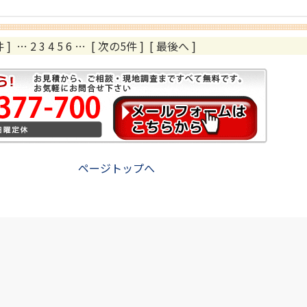
 ]
…
2
3
4
5
6
…
[ 次の5件 ]
[ 最後へ ]
ページトップへ