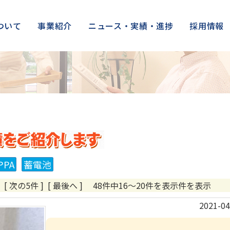
ついて
事業紹介
ニュース・実績・進捗
採用情報
株式会社アークの施工実績をご紹
PPA
蓄電池
…
[ 次の5件 ]
[ 最後へ ]
48件中16～20件を表示件を表示
2021-04