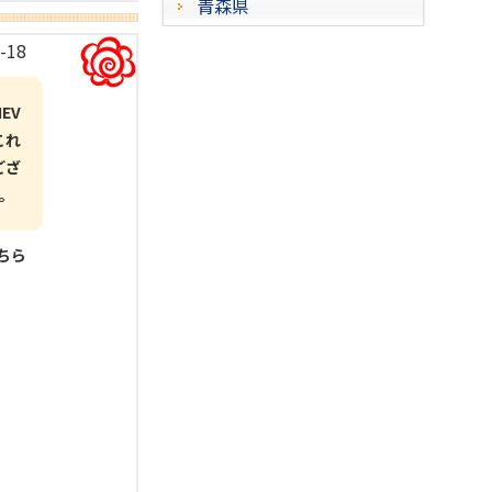
青森県
-18
EV
これ
ござ
。
こちら