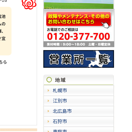
電池
ムの
様、
ぞ宜
こちら
施工実
札幌市
江別市
北広島市
石狩市
恵庭市