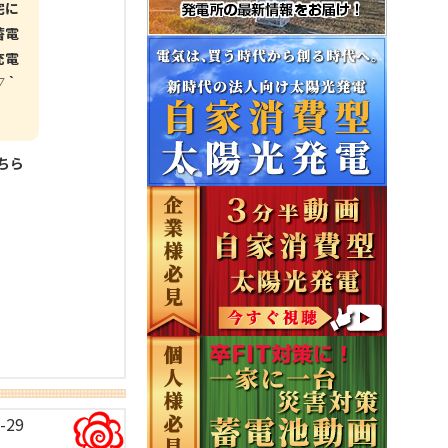
宅に
蓄電
充電
▽｀
こちら
-29