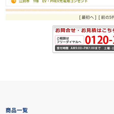
江別市 Y様 EV・PHEV充電用コンセント
[ 最初へ
]
[ 前の5件
商品一覧