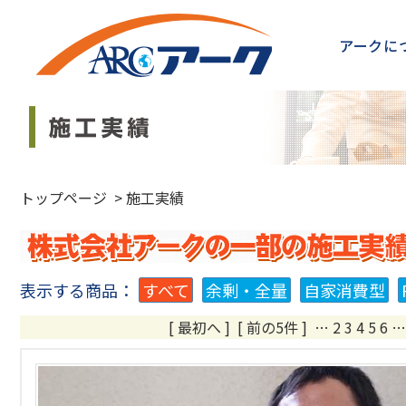
アークに
トップページ
>
施工実績
表示する商品：
すべて
余剰・全量
自家消費型
[ 最初へ
]
[ 前の5件 ]
…
2
3
4
5
6