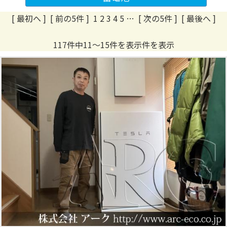
[ 最初へ
]
[ 前の5件 ]
1
2
3
4
5
…
[ 次の5件 ]
[ 最後へ ]
117件中11～15件を表示件を表示