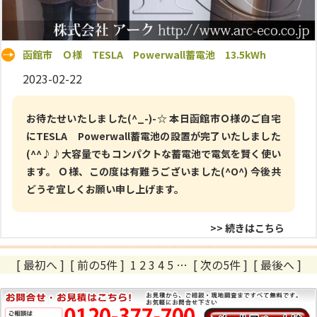
函館市 Ｏ様 TESLA Powerwall蓄電池 13.5kWh
2023-02-22
お待たせいたしました(^_-)-☆ 本日函館市Ｏ様のご自宅
にTESLA Powerwall蓄電池の設置が完了いたしました
(^^♪♪大容量でもコンパクトな蓄電池で電気を賢く使い
ます。 Ｏ様、この度は有難うございました(^O^) 今後共
どうぞ宜しくお願い申し上げます。
>> 続きはこちら
[ 最初へ
]
[ 前の5件 ]
1
2
3
4
5
…
[ 次の5件 ]
[ 最後へ ]