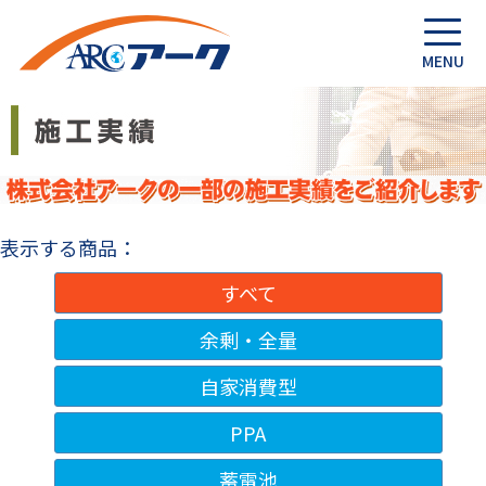
表示する商品：
すべて
余剰・全量
自家消費型
PPA
蓄電池