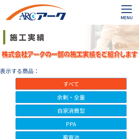
表示する商品：
すべて
余剰・全量
自家消費型
PPA
蓄電池