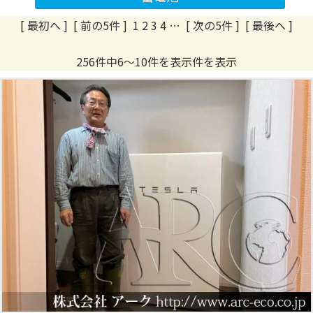
[ 最初へ
]
[ 前の5件 ]
1
2
3
4
…
[ 次の5件 ]
[ 最後へ ]
256件中6～10件を表示件を表示