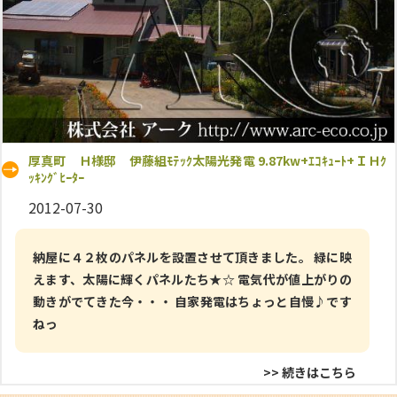
厚真町 Ｈ様邸 伊藤組ﾓﾃｯｸ太陽光発電 9.87kw+ｴｺｷｭｰﾄ+ＩＨｸ
ｯｷﾝｸﾞﾋｰﾀｰ
2012-07-30
納屋に４２枚のパネルを設置させて頂きました。 緑に映
えます、太陽に輝くパネルたち★☆ 電気代が値上がりの
動きがでてきた今・・・ 自家発電はちょっと自慢♪です
ねっ
>> 続きはこちら