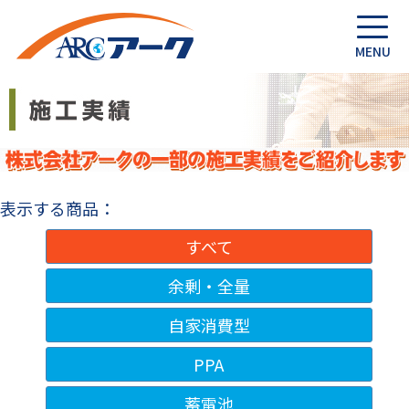
表示する商品：
すべて
余剰・全量
自家消費型
PPA
蓄電池