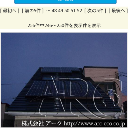
[ 最初へ
]
[ 前の5件 ]
…
48
49
50
51
52
[ 次の5件 ]
[ 最後へ ]
256件中246～250件を表示件を表示