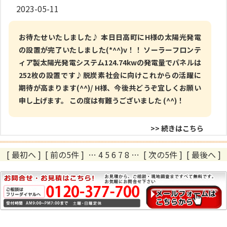
2023-05-11
お待たせいたしました♪ 本日日高町にH様の太陽光発電
の設置が完了いたしました(*^^)v！！ ソーラーフロンテ
ィア製太陽光発電システム124.74kwの発電量でパネルは
252枚の設置です♪脱炭素社会に向けこれからの活躍に
期待が高まります(^^)/ H様、今後共どうぞ宜しくお願い
申し上げます。 この度は有難うございました (^^)！
>> 続きはこちら
[ 最初へ
]
[ 前の5件 ]
…
4
5
6
7
8
…
[ 次の5件 ]
[ 最後へ ]