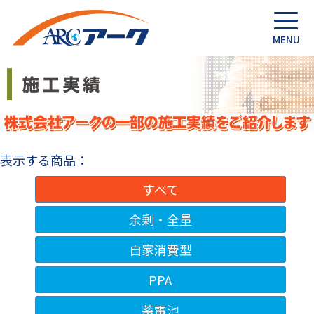
表示する商品：
すべて
余剰・全量
自家消費型
PPA
蓄電池