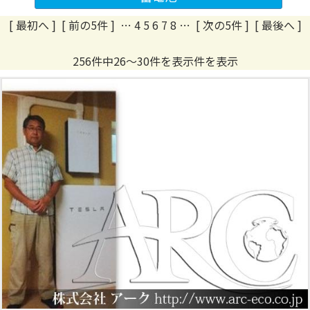
[ 最初へ
]
[ 前の5件 ]
…
4
5
6
7
8
…
[ 次の5件 ]
[ 最後へ ]
256件中26～30件を表示件を表示