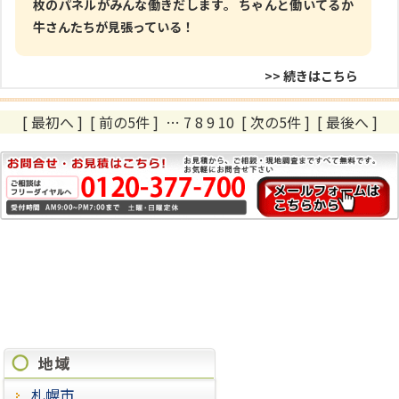
枚のパネルがみんな働きだします。 ちゃんと働いてるか
牛さんたちが見張っている！
>> 続きはこちら
[ 最初へ
]
[ 前の5件 ]
…
7
8
9
10
[ 次の5件 ]
[ 最後へ ]
施工実績
札幌市