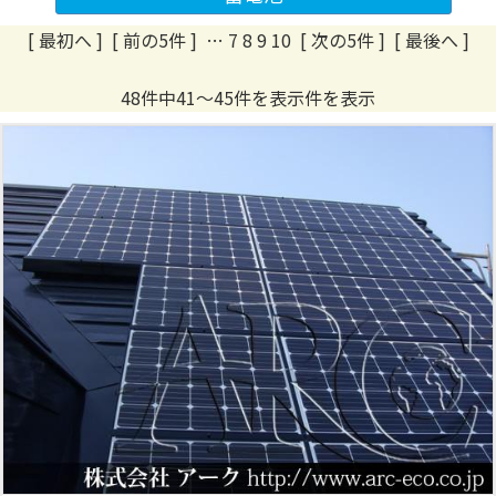
[ 最初へ
]
[ 前の5件 ]
…
7
8
9
10
[ 次の5件 ]
[ 最後へ ]
48件中41～45件を表示件を表示