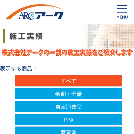
表示する商品：
すべて
余剰・全量
自家消費型
PPA
蓄電池