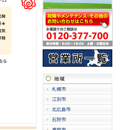
光発
新★
電気
家発
こちら
施工実
札幌市
江別市
北広島市
石狩市
恵庭市