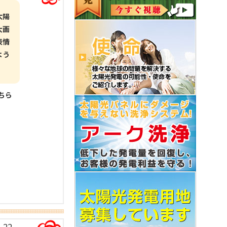
太陽
大画
表情
よう
こちら
-22