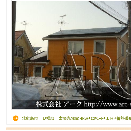
北広島市 Ｕ様邸 太陽光発電 4kw+ｴｺｷｭｰﾄ+ＩＨ+蓄熱暖