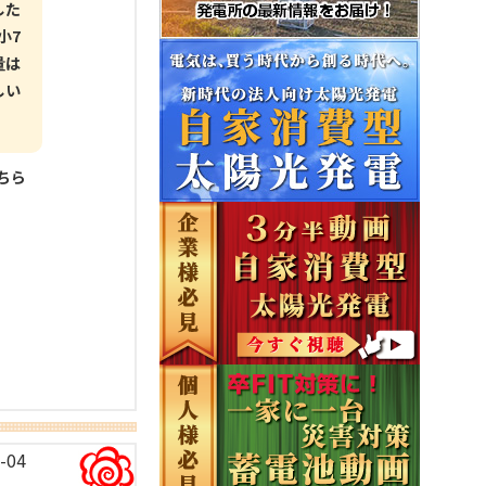
した
小7
量は
しい
こちら
-04