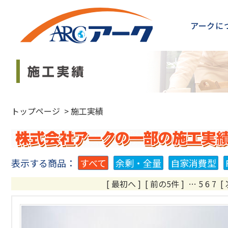
アークに
トップページ
>
施工実績
表示する商品：
すべて
余剰・全量
自家消費型
[ 最初へ
]
[ 前の5件 ]
…
5
6
7 [