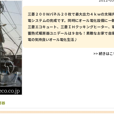
三菱２００Ｗパネル２０枚で最大出力４ｋｗの太陽
電システムの完成です。同時にオール電化設備に一
三菱エコキュート、三菱ＩＨクッキングヒーター、
蓄熱式暖房器ユニデールは９台も！素敵なお家で自
電の気持良いオール電化生活♪
>> 続きは
房器