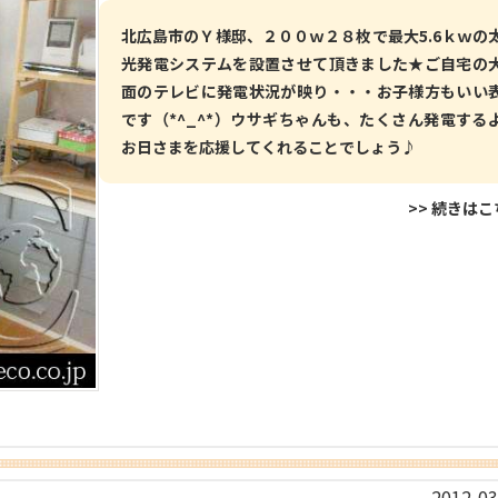
北広島市のＹ様邸、２００ｗ２８枚で最大5.6ｋｗの
光発電システムを設置させて頂きました★ご自宅の
面のテレビに発電状況が映り・・・お子様方もいい
です（*^_^*）ウサギちゃんも、たくさん発電する
お日さまを応援してくれることでしょう♪
>> 続きは
2012-03