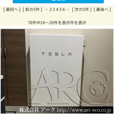
[ 最初へ
]
[ 前の5件 ]
…
2
3
4
5
6
…
[ 次の5件 ]
[ 最後へ ]
78件中16～20件を表示件を表示