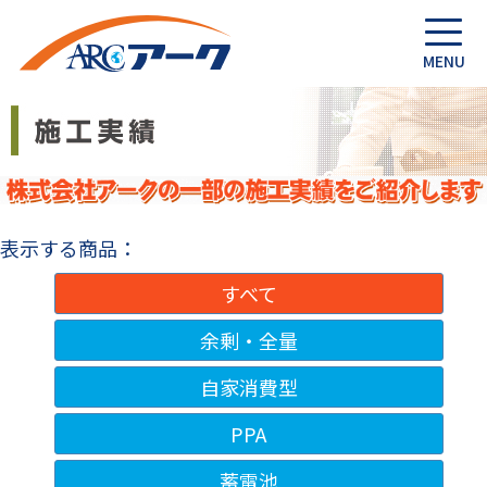
表示する商品：
すべて
余剰・全量
自家消費型
PPA
蓄電池