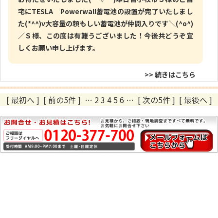
宅にTESLA Powerwall蓄電池の設置が完了いたしまし
た(*^^)v大容量の頼もしい蓄電池が仲間入りです＼(^o^)
／Ｓ様、この度は有難うございました！今後共どうぞ宜
しくお願い申し上げます。
>> 続きはこちら
[ 最初へ
]
[ 前の5件 ]
…
2
3
4
5
6
…
[ 次の5件 ]
[ 最後へ ]