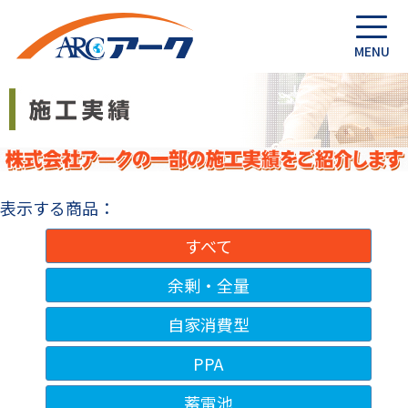
表示する商品：
すべて
余剰・全量
自家消費型
PPA
蓄電池