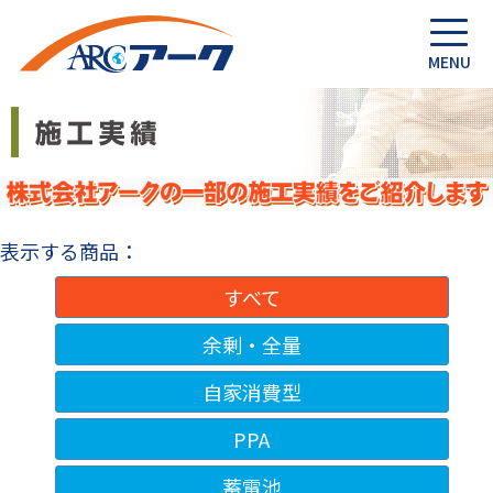
表示する商品：
すべて
余剰・全量
自家消費型
PPA
蓄電池