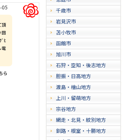
-05
千歳市
岩見沢市
て頂
苫小牧市
今回
ﾞﾋ
函館市
ル電
旭川市
石狩・空知・後志地方
こちら
胆振・日高地方
渡島・檜山地方
上川・留萌地方
宗谷地方
網走・北見・紋別地方
釧路・根室・十勝地方