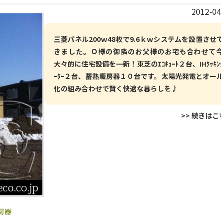
2012-04
三菱パネル200ｗ48枚で9.6ｋｗシステムを設置させ
きました。Ｏ様の御隣のお父様のお宅も合わせて
大々的に住宅設備を一新！東芝のｴｺｷｭｰﾄ２台、IHｸｯｷﾝｸ
ｰﾀｰ２台、蓄熱暖房器１０台です。太陽光発電とオー
化の組み合わせで賢く快適な暮らしを♪
>> 続きは
房器