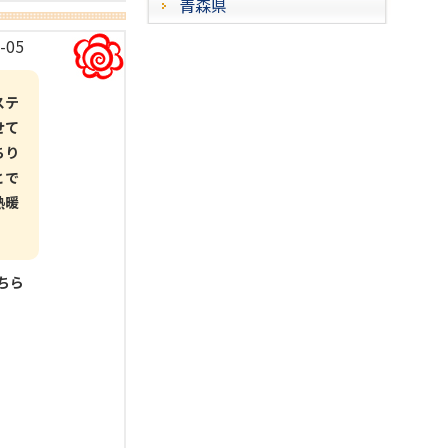
青森県
-05
ステ
せて
ちり
とで
熱暖
こちら