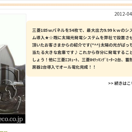
2012-04
三菱185ｗパネルを54枚で、最大出力9.99ｋｗのシ
ム導入★☆既に太陽光発電システムを弊社で設置さ
頂いたお客さまからの紹介です(*^^)太陽の光がばっ
当たる大きな倉庫です♪これから存分に発電するこ
しょう！他に三菱ｴｺｷｭｰﾄ、三菱IHｸｯｷﾝｸﾞﾋｰﾀｰ2台、蓄
房器2台導入でオール電化完成！！
>> 続きは