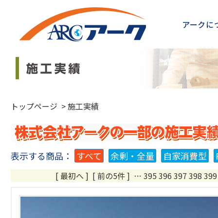
アークに
トップページ
>
施工実績
表示する商品：
すべて
余剰・全量
自家消費型
[ 最初へ
]
[ 前の5件 ]
…
395
396
397
398
399