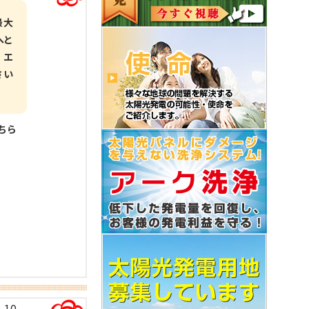
最大
へと
、エ
さい
こちら
-10