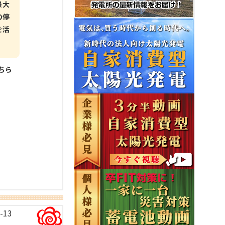
最大
の停
を活
こちら
-13