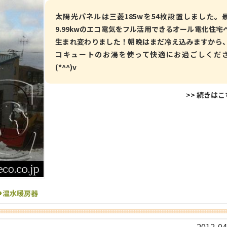
太陽光パネルは三菱185wを54枚設置しました。
9.99kwのエコ電気をフル活用できるオール電化住宅
生まれ変わりました！朝晩はまだ冷え込みますから
コキュートのお湯を使って快適にお過ごしくだ
(*^^)v
>> 続きは
Ｈ+温水暖房器
2012-04