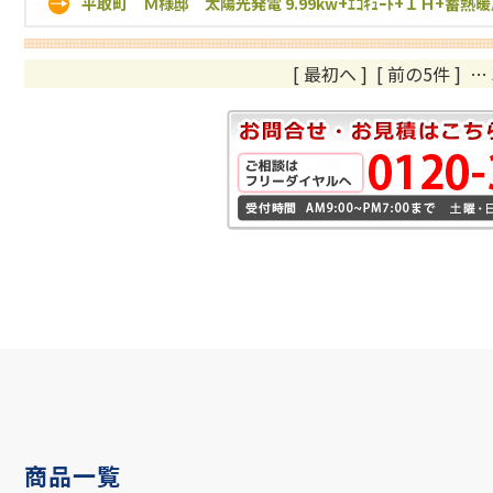
平取町 Ｍ様邸 太陽光発電 9.99kw+ｴｺｷｭｰﾄ+ＩＨ+蓄熱
[ 最初へ
]
[ 前の5件 ]
…
商品一覧