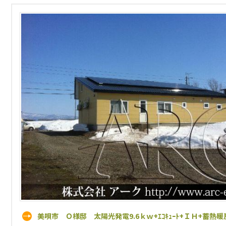
美唄市 Ｏ様邸 太陽光発電9.6ｋｗ+ｴｺｷｭｰﾄ+ＩＨ+蓄熱暖