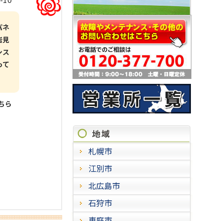
パネ
岩見
シス
って
こちら
施工実
札幌市
江別市
北広島市
石狩市
恵庭市